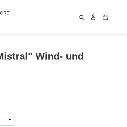
TORE
Suchen
Einloggen
Warenkor
istral" Wind- und