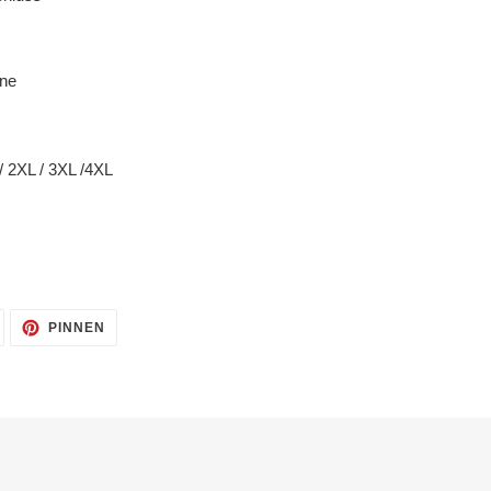
ane
/ 2XL / 3XL /4XL
AUF
AUF
PINNEN
TWITTER
PINTEREST
TWITTERN
PINNEN