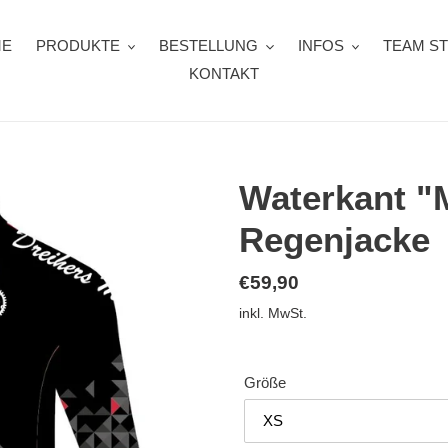
ME
PRODUKTE
BESTELLUNG
INFOS
TEAM S
KONTAKT
Waterkant "M
Regenjacke
Normaler
€59,90
Preis
inkl. MwSt.
Größe