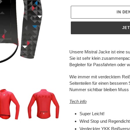
IN D
JE
Produkt
wird
Unsere Mistral Jacke ist eine s
zum
Sie ist sehr klein zusammenpac
Warenkorb
Begleiter für Passfahrten oder 
hinzugefügt
Wie immer mit verdecktem Reiß
Seitenteilen für einen besseren 
Nummer sichtbar bleiben Muss is
Tech info
Super Leicht!
Wind Stop und Regendicht
Verdeckter YKK Reißvers