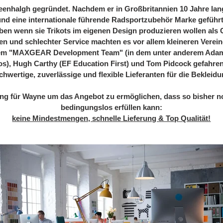
nhalgh gegründet. Nachdem er in Großbritannien 10 Jahre lan
und eine internationale führende Radsportzubehör Marke geführt h
en wenn sie Trikots im eigenen Design produzieren wollen al
ten und schlechter Service machten es vor allem kleineren Verei
dem "MAXGEAR Development Team" (in dem unter anderem Adam
os), Hugh Carthy (EF Education First) und Tom Pidcock gefahren s
ochwertige, zuverlässige und flexible Lieferanten für die Bekleid
ng für Wayne um das Angebot zu ermöglichen, dass so bisher no
bedingungslos erfüllen kann:
keine Mindestmengen, schnelle Lieferung & Top Qualität!