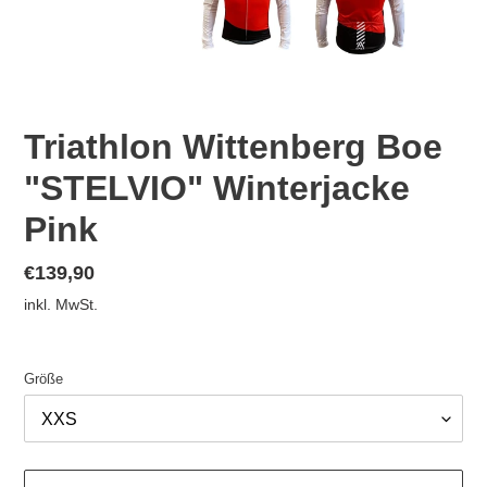
Triathlon Wittenberg Boe
"STELVIO" Winterjacke
Pink
Normaler
€139,90
Preis
inkl. MwSt.
Größe